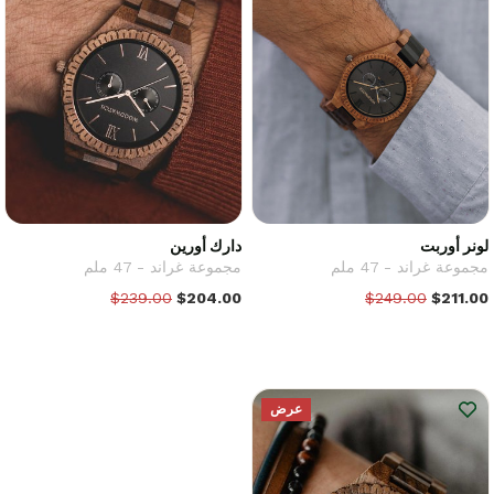
لونر أوربت
دارك أورين
مجموعة غراند - 47 ملم
مجموعة غراند - 47 ملم
$239.00
$204.00
$249.00
$211.00
عرض