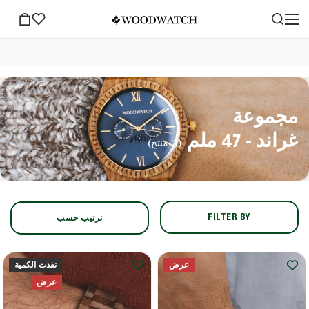
مجموعة
غراند - 47 ملم
(3 منتج)
FILTER BY
ترتيب حسب
عرض
نفذت الكمية
عرض