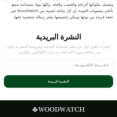
وتشمل مكوناتها الرخام والخشب والجلد، وكلها مواد مستدامة تتمتع
بأعلى مستويات الجودة. إن كل ساعة خشبية من WoodWatch هي
تحفة فريدة من نوعها ويمكن تخصيصها بحفر رسالة شخصية عليها.
النشرة البريدية
اشترك لتكون أول من يعلم بمنتجاتنا الجديدة وعروضنا الحصرية وأول
من يشاهد صورنا الإبداعية من وراء الكواليس، والمزيد!
النشرة البريدية