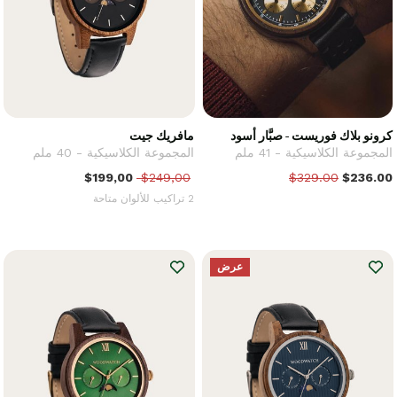
كرونو بلاك فوريست - صبَّار أسود
مافريك جيت
المجموعة الكلاسيكية - 41 ملم
المجموعة الكلاسيكية - 40 ملم
$199,00
$249,00
$329.00
$236.00
2 تراكيب للألوان متاحة
عرض