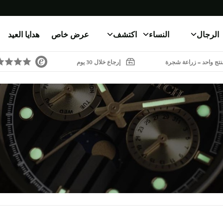
الرجال
النساء
اكتشف
عرض خاص
هدايا العيد
تج واحد = زراعة شجرة
إرجاع خلال 30 يوم