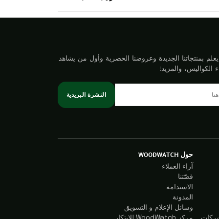
لم بمنتجاتنا الجديدة وعروضنا الحصرية وأول من يشاهد
ء الكواليس، والمزيد!
النشرة البريدية
حول WOODWATCH
آراء العملاء
قصّتنا
الاستدامة
المدونة
وسائل الإعلام و التسويق
شركات
مركز WoodWatch للابتكار