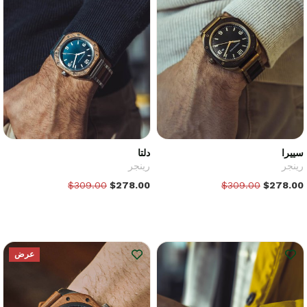
سييرا
دلتا
رينجر
رينجر
$309.00
$278.00
$309.00
$278.00
عرض