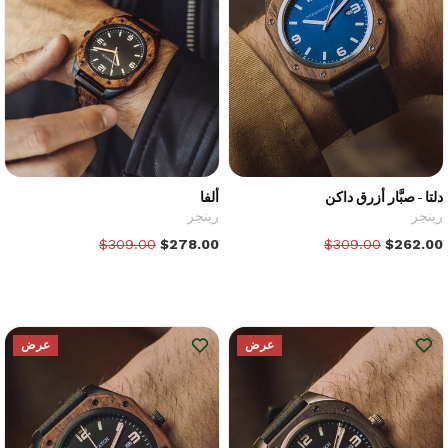
دلتا - صبَّار أزرق داكن
ألفا
رينجر
رينجر
$309.00
$278.00
$309.00
$262.00
عرض
عرض