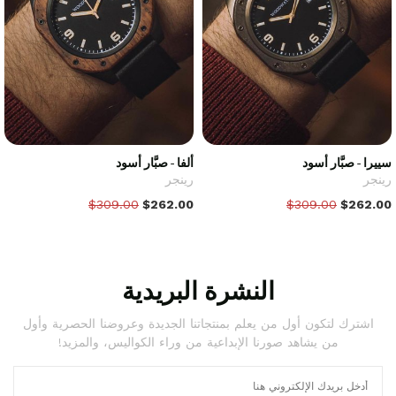
سييرا - صبَّار أسود
ألفا - صبَّار أسود
رينجر
رينجر
$309.00
$262.00
$309.00
$262.00
النشرة البريدية
اشترك لتكون أول من يعلم بمنتجاتنا الجديدة وعروضنا الحصرية وأول
من يشاهد صورنا الإبداعية من وراء الكواليس، والمزيد!