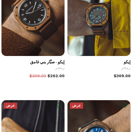
إيكو
إيكو - صبَّار بني غامق
رينجر
رينجر
$309.00
$262.00
$309.00
عرض
عرض