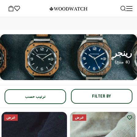
رينجر
(8 منتج)
FILTER BY
ترتيب حسب
عرض
عرض