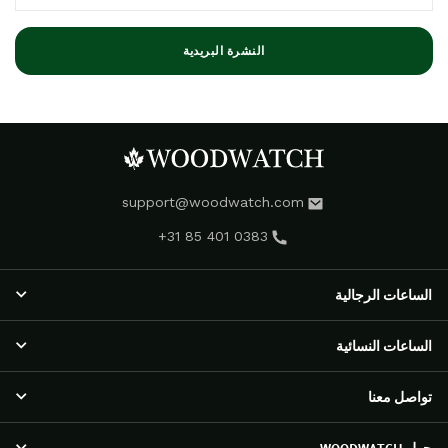
النشرة البريدية
support@woodwatch.com
+31 85 401 0383
الساعات الرجالية
الساعات الرجالية
الساعات النسائية
مجموعة NOSTALGIA
الساعات الكلاسيكية
الساعات النسائية
تواصل معنا
مجموعة EMINENT
مجموعة RADIANCE
مجموعة APEX ELITE
ساعات أورورا
خدمة العملاء