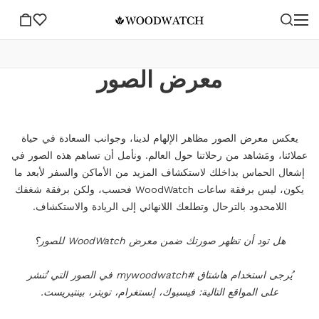
معرض الصور
يعكس معرض الصور مظاهر الإلهام لدينا، وجوانب السعادة في حياة
عملائنا، ومَشاهد من رحلاتنا حول العالم. ونأمل أن تساهم هذه الصور في
إشعال الحماس بداخلك لاستكشاف المزيد من الأماكن والسفر لأبعد ما
يكون، ليس برفقة ساعات WoodWatch فحسب، ولكن برفقة شغفك
اللامحدود بالترحال وتطلعك اللانهائي إلى الريادة والاستكشاف.
هل تود أن تظهر صورتك ضمن معرض WoodWatch للصور؟
يُرجى استخدام هاشتاق #mywoodwatch في الصور التي تُنشر
على المواقع التالية: فيسبوك، إنستغرام، تويتر، بينتيريست.