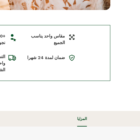
مقاس واحد يناسب
الجميع
نجو
الت
ضمان لمدة 24 شهرا
واح
الش
المزايا