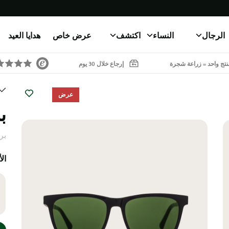
الرجال
النساء
اكتشف
عرض خاص
هدايا العيد
تج واحد = زراعة شجرة
إرجاع خلال 30 يوم
عرض
ب
بر
ال