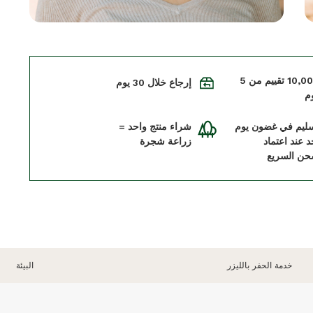
+10,000 تقييم من 5
إرجاع خلال 30 يوم
م
سليم في غضون يوم
شراء منتج واحد =
د عند اعتماد
زراعة شجرة
حن السريع
خدمة الحفر بالليزر
البيئة