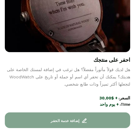
احفر على منتجك
هل لديك قولاً مأثوراً مفضلاً؟ هل ترغب في إضافة لمستك الخاصة على
هديتك؟ يمكنك أن تحفر أي اسم أو جملة أو تاريخ على WoodWatch
لتجعلها أكثر تميزاً وذات طابع شخصي.
السعر:
+ $30,00
Time:
+ يوم واحد
إضافة خدمة الحفر