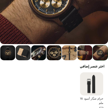
اختر عنصر إضافي
حزام صبَّار أسود 18
ملم