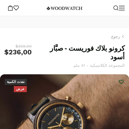
رجوع
كرونو بلاك فوريست - صبَّار
$329,00
$236,00
أسود
المجموعة الكلاسيكية - 41 ملم
نفذت الكمية
عرض