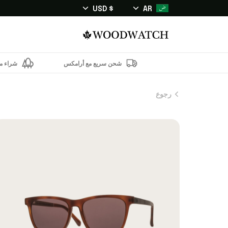
$ USD
AR
شحن سريع مع أرامكس
شراء من
رجوع