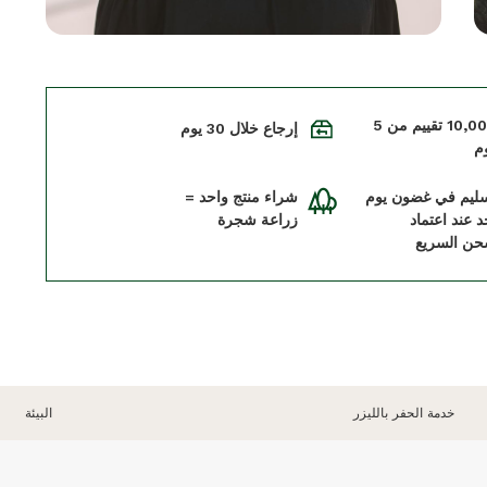
+10,000 تقييم من 5
إرجاع خلال 30 يوم
م
سليم في غضون يوم
شراء منتج واحد =
د عند اعتماد
زراعة شجرة
حن السريع
خدمة الحفر بالليزر
البيئة