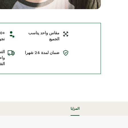
مقاس واحد يناسب
الجميع
نجو
الت
ضمان لمدة 24 شهرا
واح
الش
المزايا