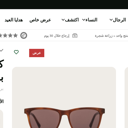
الرجال
النساء
اكتشف
عرض خاص
هدايا العيد
تج واحد = زراعة شجرة
إرجاع خلال 30 يوم
عرض
ك
ب
بر
ال