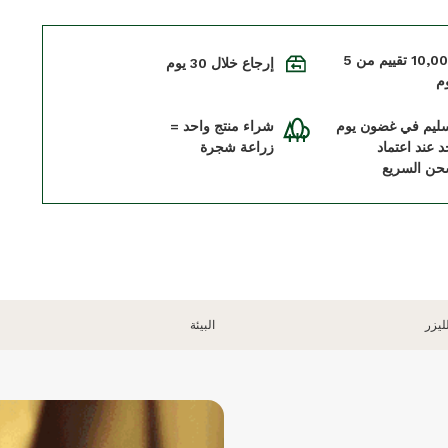
+10,000 تقييم من 5
إرجاع خلال 30 يوم
م
سليم في غضون يوم
شراء منتج واحد =
د عند اعتماد
زراعة شجرة
حن السريع
ليزر
البيئة