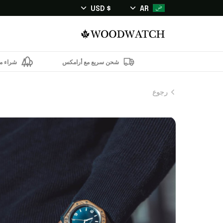
$ USD
AR
شحن سريع مع أرامكس
شراء من
رجوع