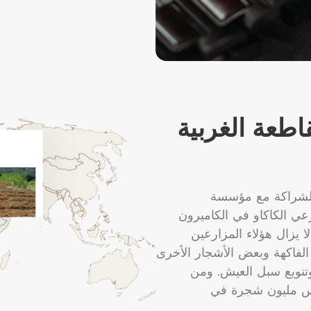
اطعة الغربية
مة "Trees for the Future" بالشراكة مع مؤسسة
على دعم مزارعي الكاكاو في الكاميرون
 يزال هؤلاء المزارعين
الفاكهة وبعض الأشجار الأخرى
تنويع سبل العيش. ومن
غرس مليون شجرة في