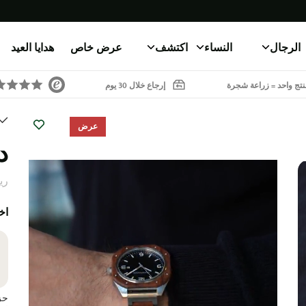
الرجال
النساء
اكتشف
عرض خاص
هدايا العيد
تج واحد = زراعة شجرة
إرجاع خلال 30 يوم
عرض
د
ري
اخ
حزا