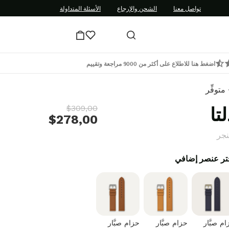
تواصل معنا
الشحن والإرجاع
الأسئلة المتداولة
اضغط هنا للاطلاع على أكثر من 9000 مراجعة وتقييم
متوفِّر
لتا
$309,00
$278,00
نجر
تر عنصر إضافي
م صبَّار
حزام صبَّار
حزام صبَّار