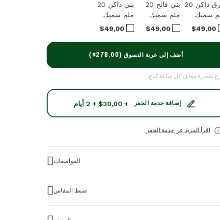
أزرق داكن 20
بني فاتح 20
بني داكن 20
م سميك
ملم سميك
ملم سميك
$49,00
$49,00
$49,00
أضف إلى عربة التسوق (
$278,00
)
ع شجرة مقابل كل ساعة تُباع
+ $30,00 + 2 أيام
إضافة خدمة الحفر
اقرأ المزيد عن خدمة الحفر.
المواصفات
ر الساعة:
41 ملم
ضبط المقاس
ك الساعة:
11 ملم
كن ضبط مقاسات أحزمة الساعات المصنوعة من الخشب عن طريق
ة علبة الساعة:
الفولاذ المقاوم للصدأ / الخشب الطبيعي
لة بعض الوصلات من الحزام. ويمكنك ضبطها بنفسك او بالإستعانة بصائغ