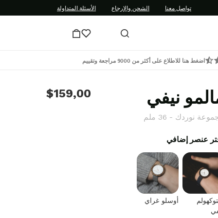
تواصل معنا
الشحن والإرجاع
الأسئلة المتداولة
اضغط هنا للاطلاع على أكثر من 9000 مراجعة وتقييم
المو نيفي
$159,00
وعة نوردك - 36 ملم
تر عنصر إضافي
وكهولم
أوسلو غراي
في