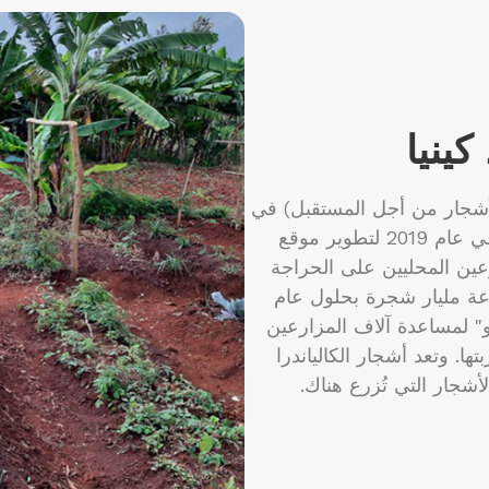
كينيا
ظمة Trees for the Future (الأشجار من أجل المستقبل) في
شراكة مع مركز "واروهيو" للتدريب الزراعي عام 2019 لتطوير موقع
عين المحليين على الحراجة
راعة مليار شجرة بحلول عام
هيو" لمساعدة آلاف المزارعين
. وتعد أشجار الكالياندرا
الأشجار التي تُزرع هناك.