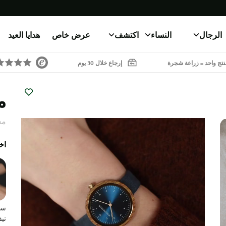
الرجال
النساء
اكتشف
عرض خاص
هدايا العيد
تج واحد = زراعة شجرة
إرجاع خلال 30 يوم
م
مجم
اخ
ست
ني