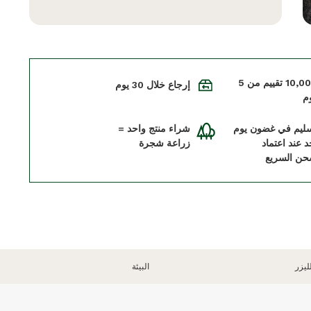
+10,000 تقييم من 5
إرجاع خلال 30 يوم
م
سليم في غضون يوم
شراء منتج واحد =
د عند اعتماد
زراعة شجرة
حن السريع
ليزر
البيئة