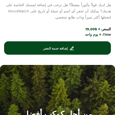
هل لديك قولاً مأثوراً مفضلاً؟ هل ترغب في إضافة لمستك الخاصة على
هديتك؟ يمكنك أن تحفر أي اسم أو جملة أو تاريخ على WoodWatch
لتجعلها أكثر تميزاً وذات طابع شخصي.
السعر:
+ $19,00
Time:
+ يوم واحد
إضافة خدمة الحفر
من أجل كوكب أفضل