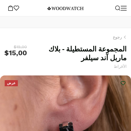
رجوع
المجموعة المستطيلة - بلاك
$19,00
$15,00
ماربل آند سيلفر
الأقراط
عرض