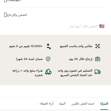
المواصفات
الشحن والإرجاع
الشحن عبر خدمة دي إتش إل إكسبريس: تصل في غضون
الشحن خلال 1 يوم عمل
2-4 أيام عمل
مقاس واحد يناسب الجميع
+10,000 تقييم من 5 نجوم
يُرجى الرجوع إلى صفحة الشحن والإرجاع للتعرف على جميع أوقات
الشحن.
إرجاع خلال 30 يوم
ضمان لمدة 24 شهرا
تُشحَن المنتجات التي يتم طلبها قبل الساعة 5:00 مساءً في نفس اليوم،
أو في يوم العمل التالي. يُرجى الانتباه إلى أن خدمة الحفر على
التسليم في غضون يوم واحد
شراء منتج واحد = زراعة
المنتجات تتطلب يومين إضافيين قبل الشحن.
عند اعتماد الشحن السريع
شجرة
تغطي سياسة الإرجاع مدة 45 يومًا، لذلك يمكنك تجربة الساعة ثم
إرجاعها لنا مرة أخرى إذا لم تعجبك.
المزايا
خدمة الحفر بالليزر
البيئة
آراء العملاء